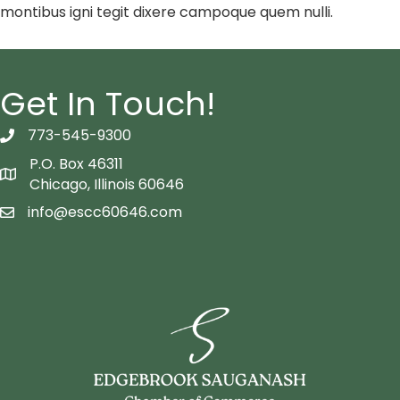
montibus igni tegit dixere campoque quem nulli.
Get In Touch!
773-545-9300
telephon icon
P.O. Box 46311
Map icon
Chicago, Illinois 60646
info@escc60646.com
email icon